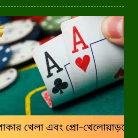
বিশাল
প্রাইজ
জেতার
দারুণ
পৌরাণিক
স্লট
গেম