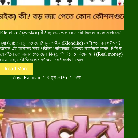
Klondike (ক্লনডাইক) কী? বড় জয় পেতে কোন কৌশলগুলো কাজে লাগাবেন?
ক্যাসিনোতে নতুন এসেছেন? ক্লনডাইক (Klondike) নামটা শুনে কনফিউজড?
আসলে এটা আমাদের সবার পরিচিত ‘সলিটেয়ার’ গেমেরই ক্যাসিনো ভার্সন! পিসি বা
মোবাইলে তো অনেক খেলেছেন, কিন্তু এটা দিয়ে যে রিয়েল মানি (Real money)
জেতা যায়, সেটা কি জানতেন? এই গেমটা মজার। ব্রেন…
Read More
Klondike
(ক্লনডাইক)
Zoya Rahman
9 জুন 2026
খেলা
কী?
বড়
জয়
পেতে
কোন
কৌশলগুলো
কাজে
লাগাবেন?