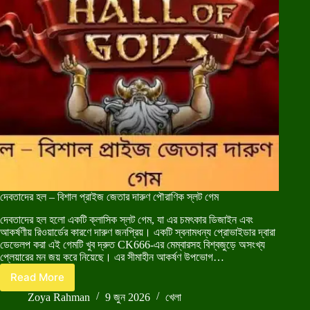
দেবতাদের হল – বিশাল প্রাইজ জেতার দারুণ পৌরাণিক স্লট গেম
দেবতাদের হল হলো একটি ক্লাসিক স্লট গেম, যা এর চমৎকার ডিজাইন এবং
আকর্ষণীয় রিওয়ার্ডের কারণে দারুণ জনপ্রিয়। একটি স্বনামধন্য প্রোভাইডার দ্বারা
ডেভেলপ করা এই গেমটি খুব দ্রুত CK666-এর মেম্বারসহ বিশ্বজুড়ে অসংখ্য
প্লেয়ারের মন জয় করে নিয়েছে। এর সীমাহীন আকর্ষণ উপভোগ…
Read More
দেবতাদের
হল
Zoya Rahman
9 জুন 2026
খেলা
–