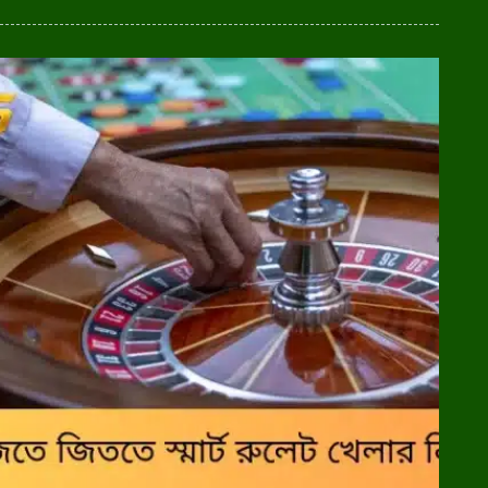
প্রতিদিন
মেগা
প্রাইজ
জেতার
বিস্তারিত
গাইড