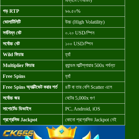
মাধ্যমে পেআউট)
গড় RTP
৯৬.৫০%
ভোলাটিলিটি
উচ্চ (High Volatility)
সর্বনিম্ন বেট
০.২০ USD/স্পিন
সর্বোচ্চ বেট
১০০ USD/স্পিন
Wild ফিচার
হ্যাঁ
Multiplier ফিচার
র‍্যান্ডম মাল্টিপ্লায়ার 500x পর্যন্ত
Free Spins
হ্যাঁ
Free Spins অ্যাক্টিভেট করার শর্ত
৪টি বা তার বেশি Scatter এলে
সর্বোচ্চ জয়
বেটের 5,000x গুণ
সাপোর্টেড ডিভাইস
PC, Android, iOS
প্রগ্রেসিভ Jackpot
কোনো প্রগ্রেসিভ Jackpot নেই