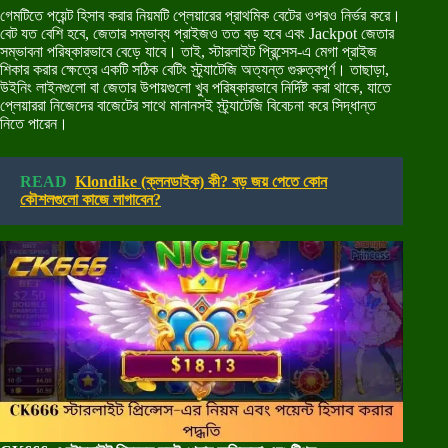
গেমটিতে পয়েন্ট হিসাব করার নিয়মটি প্লেয়ারের প্রাথমিক বেটের ওপরও নির্ভর করে।
বেট যত বেশি হবে, জেতার সম্ভাব্য প্রাইজও তত বড় হবে এবং Jackpot জেতার
সম্ভাবনা পরিষ্কারভাবে বেড়ে যাবে। তাই, স্টারলাইট প্রিন্সেস-এ মেগা প্রাইজ
শিকার করার ক্ষেত্রে একটি সঠিক বেটিং স্ট্র্যাটেজি অত্যন্ত গুরুত্বপূর্ণ। তাছাড়া,
উইনিং লাইনগুলো বা জেতার উপায়গুলো খুব পরিষ্কারভাবে নির্দিষ্ট করা থাকে, যাতে
প্লেয়াররা নিজেদের বাজেটের সাথে মানানসই স্ট্র্যাটেজি বিবেচনা করে সিদ্ধান্ত
নিতে পারেন।
READ
Klondike (ক্লনডাইক) কী? বড় জয় পেতে কোন
কৌশলগুলো কাজে লাগাবেন?