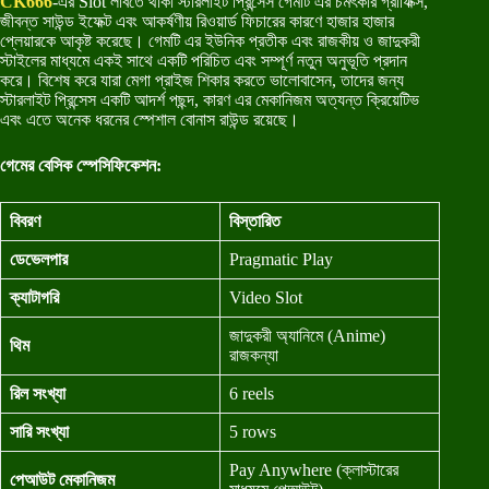
CK666
-এর Slot লবিতে থাকা স্টারলাইট প্রিন্সেস গেমটি এর চমৎকার গ্রাফিক্স,
জীবন্ত সাউন্ড ইফেক্ট এবং আকর্ষণীয় রিওয়ার্ড ফিচারের কারণে হাজার হাজার
প্লেয়ারকে আকৃষ্ট করেছে। গেমটি এর ইউনিক প্রতীক এবং রাজকীয় ও জাদুকরী
স্টাইলের মাধ্যমে একই সাথে একটি পরিচিত এবং সম্পূর্ণ নতুন অনুভূতি প্রদান
করে। বিশেষ করে যারা মেগা প্রাইজ শিকার করতে ভালোবাসেন, তাদের জন্য
স্টারলাইট প্রিন্সেস একটি আদর্শ পছন্দ, কারণ এর মেকানিজম অত্যন্ত ক্রিয়েটিভ
এবং এতে অনেক ধরনের স্পেশাল বোনাস রাউন্ড রয়েছে।
গেমের বেসিক স্পেসিফিকেশন:
বিবরণ
বিস্তারিত
ডেভেলপার
Pragmatic Play
ক্যাটাগরি
Video Slot
জাদুকরী অ্যানিমে (Anime)
থিম
রাজকন্যা
রিল সংখ্যা
6 reels
সারি সংখ্যা
5 rows
Pay Anywhere (ক্লাস্টারের
পেআউট মেকানিজম