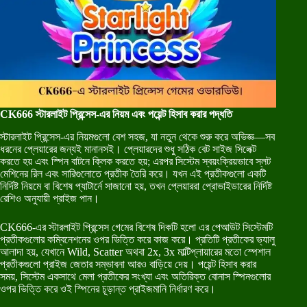
CK666 স্টারলাইট প্রিন্সেস-এর নিয়ম এবং পয়েন্ট হিসাব করার পদ্ধতি
স্টারলাইট প্রিন্সেস-এর নিয়মগুলো বেশ সহজ, যা নতুন থেকে শুরু করে অভিজ্ঞ—সব
ধরনের প্লেয়ারের জন্যই মানানসই। প্লেয়ারদের শুধু সঠিক বেট সাইজ সিলেক্ট
করতে হয় এবং স্পিন বাটনে ক্লিক করতে হয়; এরপর সিস্টেম স্বয়ংক্রিয়ভাবে স্লট
মেশিনের রিল এবং সারিগুলোতে প্রতীক তৈরি করে। যখন এই প্রতীকগুলো একটি
নির্দিষ্ট নিয়মে বা বিশেষ প্যাটার্নে সাজানো হয়, তখন প্লেয়াররা প্রোভাইডারের নির্দিষ্ট
রেশিও অনুযায়ী প্রাইজ পান।
CK666-এর স্টারলাইট প্রিন্সেস গেমের বিশেষ দিকটি হলো এর পেআউট সিস্টেমটি
প্রতীকগুলোর কম্বিনেশনের ওপর ভিত্তি করে কাজ করে। প্রতিটি প্রতীকের ভ্যালু
আলাদা হয়, যেখানে Wild, Scatter অথবা 2x, 3x মাল্টিপ্লায়ারের মতো স্পেশাল
প্রতীকগুলো প্রাইজ জেতার সম্ভাবনা আরও বাড়িয়ে দেয়। পয়েন্ট হিসাব করার
সময়, সিস্টেম একসাথে মেলা প্রতীকের সংখ্যা এবং অতিরিক্ত বোনাস স্পিনগুলোর
ওপর ভিত্তি করে ওই স্পিনের চূড়ান্ত প্রাইজমানি নির্ধারণ করে।