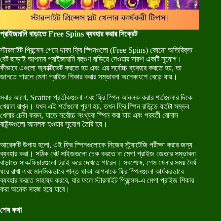
প্রাইজমানি বাড়াতে Free Spins ব্যবহার করার সিক্রেট
স্টারলাইট প্রিন্সেস গেমে থাকা ফ্রি স্পিনগুলো (Free Spins) কোনো অতিরিক্ত
বেট ছাড়াই আপনার প্রাইজমানি বহুগুণ বাড়িয়ে দেওয়ার দারুণ একটি সুযোগ।
কীভাবে এগুলো অ্যাক্টিভেট করতে হয় এবং এর সর্বোচ্চ ব্যবহার করতে হয়, তা
জানতে পারলে মেগা প্রাইজ শিকার করার সম্ভাবনা অনেকাংশে বেড়ে যায়।
সবার আগে, Scatter প্রতীকগুলো এবং ফ্রি স্পিন আনলক করার শর্তগুলোর দিকে
খেয়াল রাখুন। যখন এই শর্তগুলো পূরণ হয়, তখন ফ্রি স্পিন রাউন্ডে যতটা সম্ভব
খেলার চেষ্টা করুন, যাতে সর্বোচ্চ সংখ্যক স্পিন করা যায় এবং পরবর্তী বোনাস
রাউন্ডগুলো আনলক হওয়ার সুযোগ তৈরি হয়।
আরেকটি উপায় হলো, এই ফ্রি স্পিনগুলোকে নিজের স্ট্র্যাটেজি পরীক্ষা করার জন্য
ব্যবহার করা। সঠিক বেট সাইজগুলো চেক করতে বা মেগা প্রাইজ জেতার সম্ভাবনা
বাড়াতে সাব-ফিচারগুলো ট্রাই করে দেখতে পারেন। সবশেষে, গেম খেলার সময় ধৈর্য
ধরে রাখা এবং মানসিকভাবে শান্ত থাকা আপনাকে ফ্রি স্পিনগুলো কার্যকরভাবে
ব্যবহার করতে সাহায্য করবে, যার ফলে স্টারলাইট প্রিন্সেস-এ মেগা প্রাইজ শিকার
করা অনেক সহজ হয়ে যাবে।
শেষ কথা