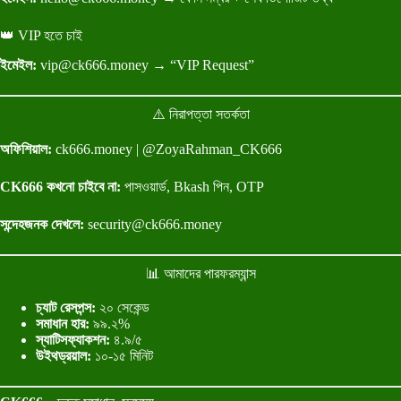
👑 VIP হতে চাই
ইমেইল:
vip@ck666.money
→ “VIP Request”
⚠️ নিরাপত্তা সতর্কতা
অফিশিয়াল:
ck666.money | @ZoyaRahman_CK666
CK666 কখনো চাইবে না:
পাসওয়ার্ড, Bkash পিন, OTP
সন্দেহজনক দেখলে:
security@ck666.money
📊 আমাদের পারফরম্যান্স
চ্যাট রেসপন্স:
২০ সেকেন্ড
সমাধান হার:
৯৯.২%
স্যাটিসফ্যাকশন:
৪.৯/৫
উইথড্রয়াল:
১০-১৫ মিনিট