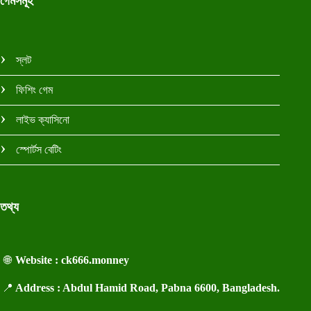
গেমসমূহ
স্লট
ফিশিং গেম
লাইভ ক্যাসিনো
স্পোর্টস বেটিং
তথ্য
🌐
Website : ck666.monney
📍
Address : Abdul Hamid Road, Pabna 6600, Bangladesh.