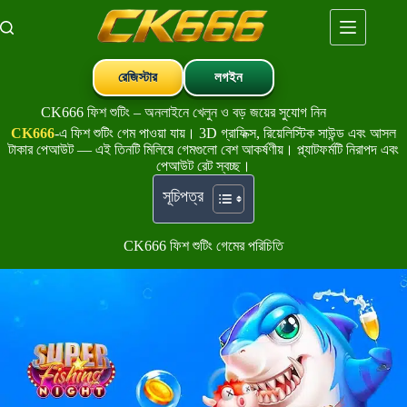
Skip
to
content
রেজিস্টার
লগইন
CK666 ফিশ শুটিং – অনলাইনে খেলুন ও বড় জয়ের সুযোগ নিন
CK666
-এ ফিশ শুটিং গেম পাওয়া যায়। 3D গ্রাফিক্স, রিয়েলিস্টিক সাউন্ড এবং আসল
টাকার পেআউট — এই তিনটি মিলিয়ে গেমগুলো বেশ আকর্ষণীয়। প্ল্যাটফর্মটি নিরাপদ এবং
পেআউট রেট স্বচ্ছ।
সূচিপত্র
CK666 ফিশ শুটিং গেমের পরিচিতি