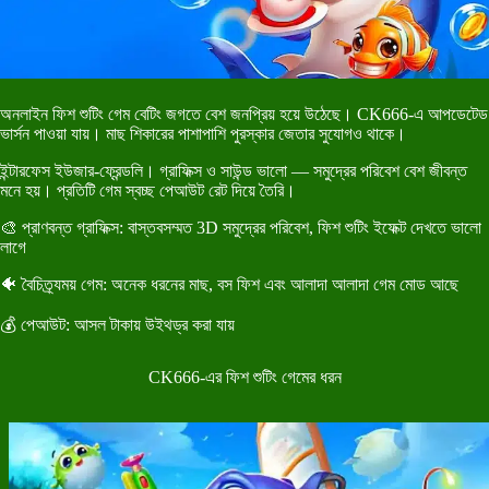
অনলাইন ফিশ শুটিং গেম বেটিং জগতে বেশ জনপ্রিয় হয়ে উঠেছে। CK666-এ আপডেটেড
ভার্সন পাওয়া যায়। মাছ শিকারের পাশাপাশি পুরস্কার জেতার সুযোগও থাকে।
ইন্টারফেস ইউজার-ফ্রেন্ডলি। গ্রাফিক্স ও সাউন্ড ভালো — সমুদ্রের পরিবেশ বেশ জীবন্ত
মনে হয়। প্রতিটি গেম স্বচ্ছ পেআউট রেট দিয়ে তৈরি।
🎨 প্রাণবন্ত গ্রাফিক্স: বাস্তবসম্মত 3D সমুদ্রের পরিবেশ, ফিশ শুটিং ইফেক্ট দেখতে ভালো
লাগে
🐠 বৈচিত্র্যময় গেম: অনেক ধরনের মাছ, বস ফিশ এবং আলাদা আলাদা গেম মোড আছে
💰 পেআউট: আসল টাকায় উইথড্র করা যায়
CK666-এর ফিশ শুটিং গেমের ধরন