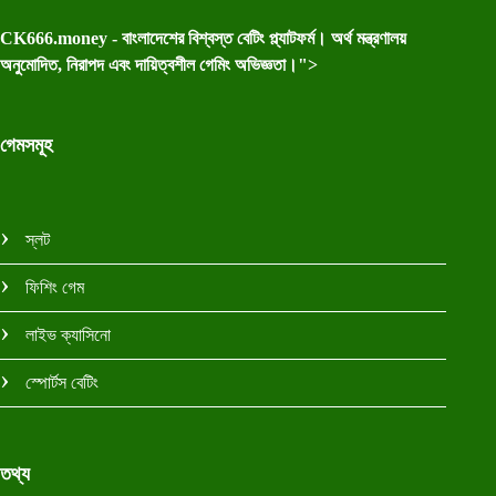
CK666.money - বাংলাদেশের বিশ্বস্ত বেটিং প্ল্যাটফর্ম। অর্থ মন্ত্রণালয়
অনুমোদিত, নিরাপদ এবং দায়িত্বশীল গেমিং অভিজ্ঞতা।">
গেমসমূহ
স্লট
ফিশিং গেম
লাইভ ক্যাসিনো
স্পোর্টস বেটিং
তথ্য