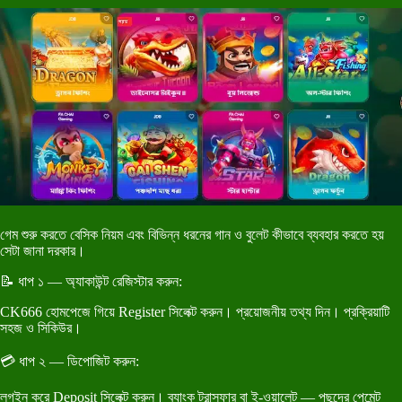
গেম শুরু করতে বেসিক নিয়ম এবং বিভিন্ন ধরনের গান ও বুলেট কীভাবে ব্যবহার করতে হয়
সেটা জানা দরকার।
📝 ধাপ ১ — অ্যাকাউন্ট রেজিস্টার করুন:
CK666 হোমপেজে গিয়ে Register সিলেক্ট করুন। প্রয়োজনীয় তথ্য দিন। প্রক্রিয়াটি
সহজ ও সিকিউর।
💳 ধাপ ২ — ডিপোজিট করুন:
লগইন করে Deposit সিলেক্ট করুন। ব্যাংক ট্রান্সফার বা ই-ওয়ালেট — পছন্দের পেমেন্ট