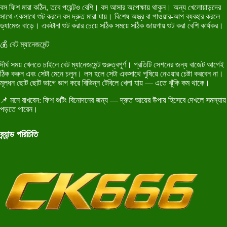
বস ফিশ মারা কঠিন, তবে পয়েন্টও বেশি। বস আসার অপেক্ষায় থাকুন। অন্য খেলোয়াড়দের
সাথে একসাথে শুট করলে বস দ্রুত মারা যায়। বিশেষ অস্ত্র বা পাওয়ার-আপ ব্যবহার করলে
ড্যামেজ বাড়ে। একটানা শুট করার চেয়ে সঠিক সময়ে সঠিক জায়গায় শুট করা বেশি কার্যকর।
💰 বেট ম্যানেজমেন্ট
দীর্ঘ সময় খেলতে চাইলে বেট ম্যানেজমেন্ট গুরুত্বপূর্ণ। প্রতিটি সেশনের জন্য বাজেট আগেই
ঠিক করুন এবং সেটা মেনে চলুন। লস হলে সেটা একসাথে পুষিয়ে নেওয়ার চেষ্টা করবেন না।
মূলধন ছোট ছোট ভাগে ভাগ করে বিভিন্ন টেবিলে খেলা যায় — এতে ঝুঁকি কম থাকে।
📌 মনে রাখবেন: ফিশ শুটিং বিনোদনের জন্য — দ্রুত আয়ের উপায় হিসেবে দেখলে সমস্যায়
পড়তে পারেন।
ব্র্যান্ড পরিচিতি